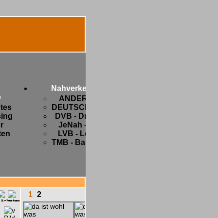
Diverses
Botanik
FIFA-
Nahverkehr
WM
e
ANDERSWO
2006
ntes
DEUTSCHLAND
Freaks
ing
DVB - Dresden
and
r
JeNah - Jena
Friends
ten
LVB - Leipzig
Hobbys
TMB - Barcelona
Privates
Strange
stuff
1
2