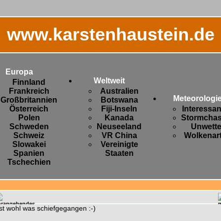
www.karstenhaustein.de
Europa
Weltweit
Finnland
Frankreich
Australien
Meteorologi
Großbritannien
Botswana
Österreich
Fiji-Inseln
Interessa
Polen
Kanada
Stormchas
Schweden
Neuseeland
Unwette
Schweiz
VR China
Wolkenar
Slowakei
Vereinigte
Spanien
Staaten
Tschechien