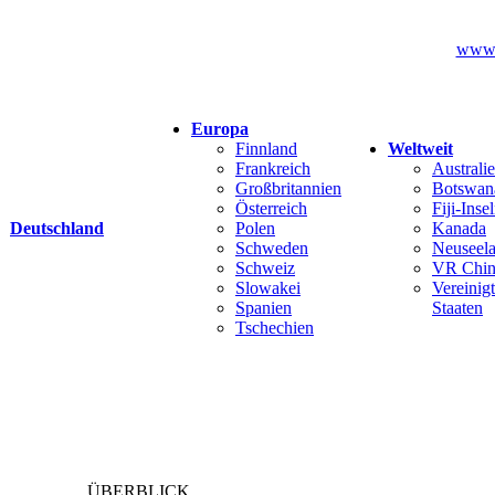
www.k
Europa
Finnland
Weltweit
Frankreich
Australi
Großbritannien
Botswan
Österreich
Fiji-Inse
Deutschland
Polen
Kanada
Schweden
Neuseel
Schweiz
VR Chin
Slowakei
Vereinig
Spanien
Staaten
Tschechien
ÜBERBLICK