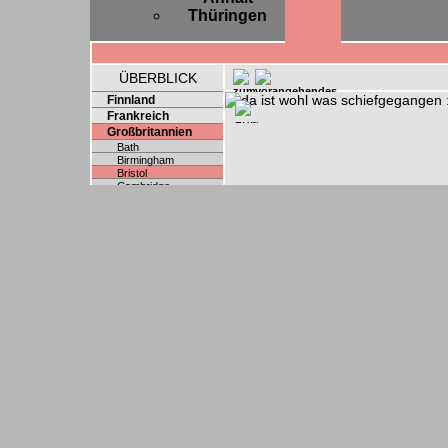
Thüringen
ÜBERBLICK
Finnland
Frankreich
Großbritannien
Bath
Birmingham
Bristol
Cambridge
Exeter
Leeds
London
Norwich
Oxford
Reading
Wales
Österreich
Polen
Schweden
Schweiz
Slowakei
Spanien
Tschechien