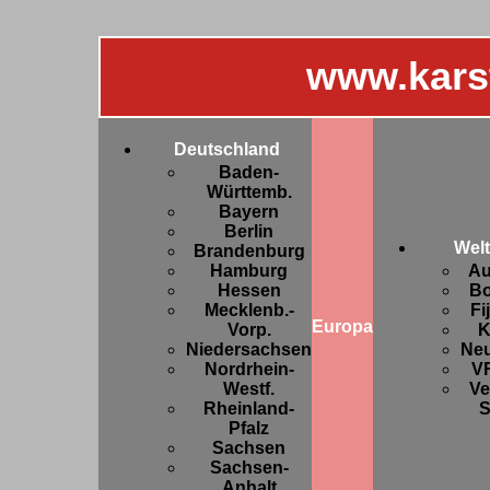
www.kars
Deutschland
Baden-
Württemb.
Bayern
Berlin
Welt
Brandenburg
Hamburg
Au
Hessen
Bo
Mecklenb.-
Fi
Europa
Vorp.
K
Niedersachsen
Ne
Nordrhein-
V
Westf.
Ve
Rheinland-
S
Pfalz
Sachsen
Sachsen-
Anhalt