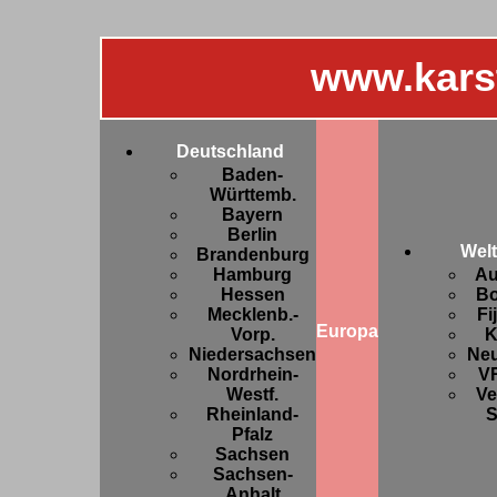
www.kars
Deutschland
Baden-
Württemb.
Bayern
Berlin
Welt
Brandenburg
Hamburg
Au
Hessen
Bo
Mecklenb.-
Fi
Europa
Vorp.
K
Niedersachsen
Ne
Nordrhein-
V
Westf.
Ve
Rheinland-
S
Pfalz
Sachsen
Sachsen-
Anhalt