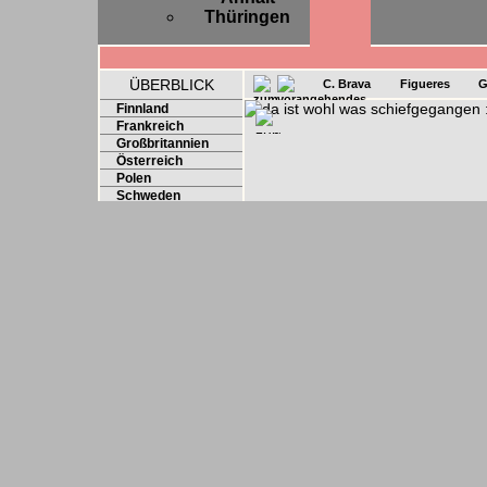
Thüringen
ÜBERBLICK
C. Brava
Figueres
G
Finnland
Frankreich
Großbritannien
Österreich
Polen
Schweden
Schweiz
Slowakei
Spanien
Barcelona
Bilbao
Katalonien
Madrid
Pyrenäen
Valencia
Zaragoza
Tschechien