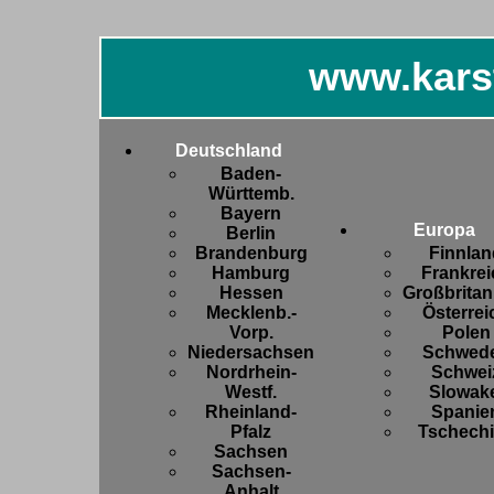
www.kars
Deutschland
Baden-
Württemb.
Bayern
Europa
Berlin
Brandenburg
Finnlan
Hamburg
Frankrei
Hessen
Großbritan
Mecklenb.-
Österrei
Vorp.
Polen
Niedersachsen
Schwed
Nordrhein-
Schwei
Westf.
Slowake
Rheinland-
Spanie
Pfalz
Tschech
Sachsen
Sachsen-
Anhalt