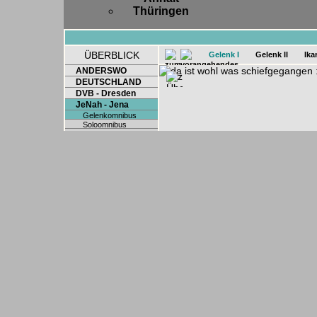
Thüringen
ÜBERBLICK
Gelenk I
Gelenk II
Ika
ANDERSWO
DEUTSCHLAND
DVB - Dresden
JeNah - Jena
Gelenkomnibus
Soloomnibus
Sonderwagen
Tram
LVB - Leipzig
TMB - Barcelona