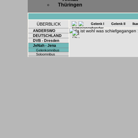
Thüringen
ÜBERBLICK
Gelenk I
Gelenk II
Ika
ANDERSWO
DEUTSCHLAND
DVB - Dresden
JeNah - Jena
Gelenkomnibus
Soloomnibus
Sonderwagen
Tram
LVB - Leipzig
TMB - Barcelona