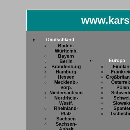
www.kars
Deutschland
Baden-
Württemb.
Bayern
Europa
Berlin
Brandenburg
Finnlan
Hamburg
Frankrei
Hessen
Großbritan
Mecklenb.-
Österrei
Vorp.
Polen
Niedersachsen
Schwed
Nordrhein-
Schwei
Westf.
Slowake
Rheinland-
Spanie
Pfalz
Tschech
Sachsen
Sachsen-
Anhalt