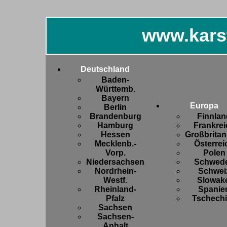
www.kars
Deutschland
Baden-
Württemb.
Bayern
Europa
Berlin
Brandenburg
Finnlan
Hamburg
Frankrei
Hessen
Großbritan
Mecklenb.-
Österrei
Vorp.
Polen
Niedersachsen
Schwed
Nordrhein-
Schwei
Westf.
Slowake
Rheinland-
Spanie
Pfalz
Tschech
Sachsen
Sachsen-
Anhalt