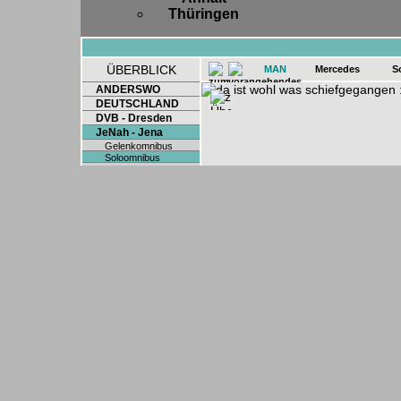
Thüringen
ÜBERBLICK
MAN
Mercedes
S
ANDERSWO
DEUTSCHLAND
DVB - Dresden
JeNah - Jena
Gelenkomnibus
Soloomnibus
Sonderwagen
Tram
LVB - Leipzig
TMB - Barcelona