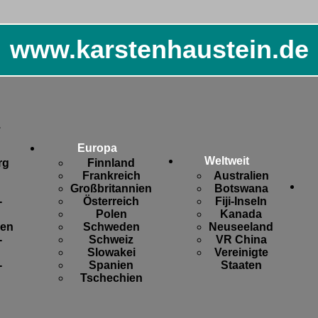
www.karstenhaustein.de
.
Europa
Weltweit
rg
Finnland
Frankreich
Australien
Großbritannien
Botswana
-
Österreich
Fiji-Inseln
Polen
Kanada
sen
Schweden
Neuseeland
-
Schweiz
VR China
Slowakei
Vereinigte
-
Spanien
Staaten
Tschechien