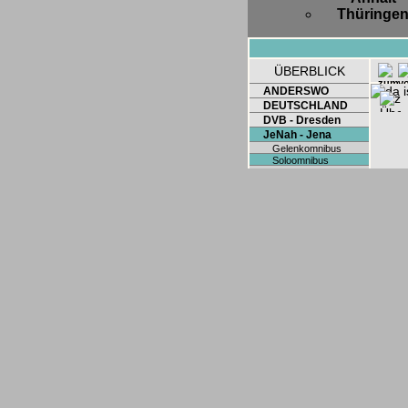
Thüringe
ÜBERBLICK
ANDERSWO
DEUTSCHLAND
DVB - Dresden
JeNah - Jena
Gelenkomnibus
Soloomnibus
Sonderwagen
Tram
LVB - Leipzig
TMB - Barcelona