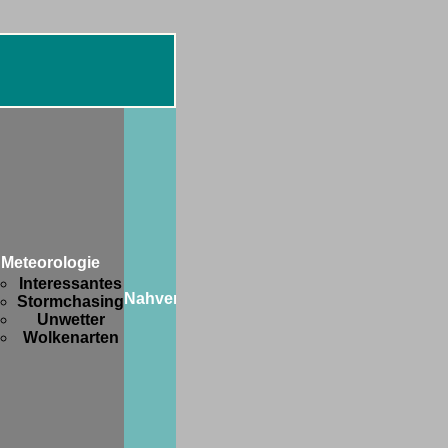
Diverses
Botanik
FIFA-
WM
Meteorologie
2006
Interessantes
Freaks
Nahverkehr
Stormchasing
and
Unwetter
Friends
Wolkenarten
Hobbys
Privates
Strange
stuff