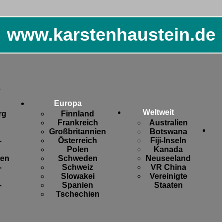
www.karstenhaustein.de
.
Europa
Weltweit
rg
Finnland
Frankreich
Australien
Großbritannien
Botswana
-
Österreich
Fiji-Inseln
Polen
Kanada
sen
Schweden
Neuseeland
-
Schweiz
VR China
Slowakei
Vereinigte
-
Spanien
Staaten
Tschechien