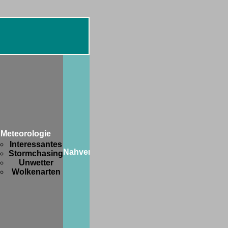
Diverses
Botanik
FIFA-
WM
Meteorologie
2006
Interessantes
Freaks
Nahverkehr
Stormchasing
and
Unwetter
Friends
Wolkenarten
Hobbys
Privates
Strange
stuff