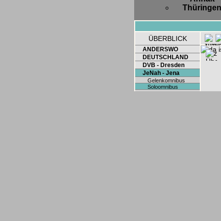
Thüringe
ÜBERBLICK
ANDERSWO
DEUTSCHLAND
DVB - Dresden
JeNah - Jena
Gelenkomnibus
Soloomnibus
Sonderwagen
Tram
LVB - Leipzig
TMB - Barcelona