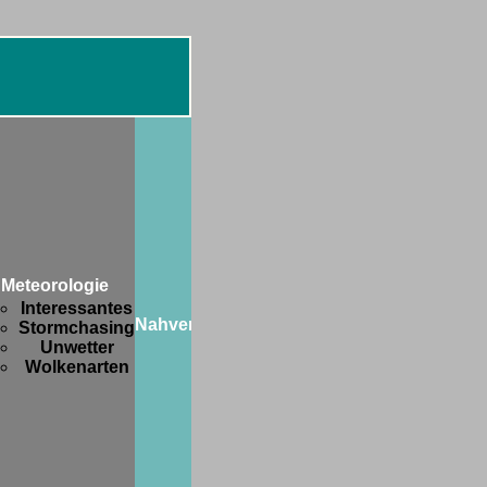
Diverses
Botanik
FIFA-
WM
Meteorologie
2006
Interessantes
Freaks
Nahverkehr
Stormchasing
and
Unwetter
Friends
Wolkenarten
Hobbys
Privates
Strange
stuff