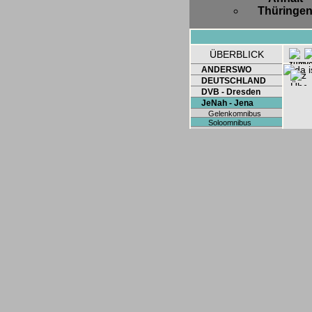
Thüringe
ÜBERBLICK
ANDERSWO
DEUTSCHLAND
DVB - Dresden
JeNah - Jena
Gelenkomnibus
Soloomnibus
Sonderwagen
Tram
LVB - Leipzig
TMB - Barcelona