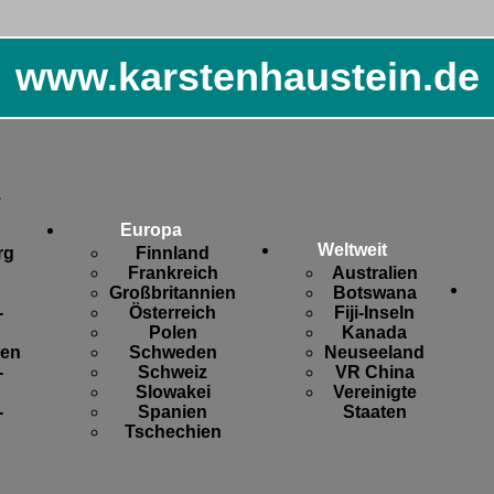
www.karstenhaustein.de
.
Europa
Weltweit
rg
Finnland
Frankreich
Australien
Großbritannien
Botswana
-
Österreich
Fiji-Inseln
Polen
Kanada
sen
Schweden
Neuseeland
-
Schweiz
VR China
Slowakei
Vereinigte
-
Spanien
Staaten
Tschechien