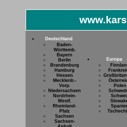
www.kars
Deutschland
Baden-
Württemb.
Bayern
Europa
Berlin
Brandenburg
Finnlan
Hamburg
Frankrei
Hessen
Großbritan
Mecklenb.-
Österrei
Vorp.
Polen
Niedersachsen
Schwed
Nordrhein-
Schwei
Westf.
Slowake
Rheinland-
Spanie
Pfalz
Tschech
Sachsen
Sachsen-
Anhalt