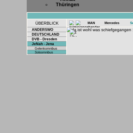
Thüringen
ÜBERBLICK
MAN
Mercedes
S
ANDERSWO
DEUTSCHLAND
DVB - Dresden
JeNah - Jena
Gelenkomnibus
Soloomnibus
Sonderwagen
Tram
LVB - Leipzig
TMB - Barcelona