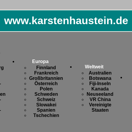
www.karstenhaustein.de
.
Europa
Weltweit
rg
Finnland
Frankreich
Australien
Großbritannien
Botswana
-
Österreich
Fiji-Inseln
Polen
Kanada
sen
Schweden
Neuseeland
-
Schweiz
VR China
Slowakei
Vereinigte
-
Spanien
Staaten
Tschechien