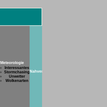
Diverses
Botanik
FIFA-
WM
Meteorologie
2006
Interessantes
Freaks
Nahverkehr
Stormchasing
and
Unwetter
Friends
Wolkenarten
Hobbys
Privates
Strange
stuff