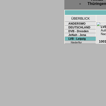
Thüringe
ÜBERBLICK
ANDERSWO
LVB
DEUTSCHLAND
Auf
DVB - Dresden
Nac
JeNah - Jena
LVB - Leipzig
100
Niederflur
100
Sonderwagen
Tatra B4DM-NB4
100
Tatra T4D-B4D
100
Tatra T4DM
100
Tatra T6A2-B6A2
100
TMB - Barcelona
100
100
100
100
100
100
100
100
100
100