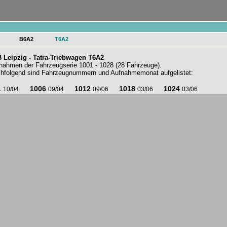
n
B6A2
T6A2
 Leipzig - Tatra-Triebwagen T6A2
nahmen der Fahrzeugserie 1001 - 1028 (28 Fahrzeuge).
hfolgend sind Fahrzeugnummern und Aufnahmemonat aufgelistet:
1
1006
1012
1018
1024
10/04
09/04
09/06
03/06
03/06
1
1006
1013
1018
1025
08/05
03/06
09/04
03/06
09/06
1
1007
1013
1019
1026
08/05
08/05
09/04
09/04
09/04
2
1007
1013
1019
1026
01/05
12/05
03/06
03/06
05/05
2
1007
1014
1019
1026
08/05
06/06
05/05
06/06
03/06
2
1008
1014
1020
1027
06/06
05/05
03/06
08/05
09/04
2
1008
1014
1020
1027
09/06
08/05
09/06
03/06
10/04
3
1008
1015
1020
1028
10/04
07/06
10/04
07/06
08/05
3
1009
1015
1021
1028
05/05
09/04
03/06
09/04
03/06
3
1009
1015
1021
1028
04/06
05/05
03/06
05/05
04/06
4
1009
1015
1022
08/05
05/05
03/06
03/06
4
1009
1016
1022
12/05
06/06
03/06
09/06
4
1010
1016
1023
06/06
06/06
07/06
09/04
5
1010
1017
1023
09/04
06/06
09/04
09/05
5
1011
1017
1023
06/05
09/06
03/06
04/06
5
1012
1018
1024
03/06
08/05
08/05
09/04