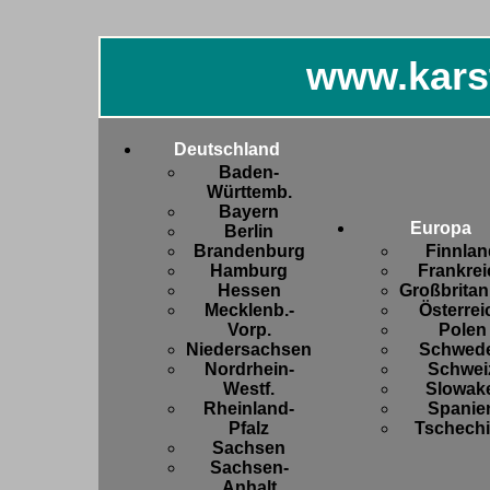
www.kars
Deutschland
Baden-
Württemb.
Bayern
Europa
Berlin
Brandenburg
Finnlan
Hamburg
Frankrei
Hessen
Großbritan
Mecklenb.-
Österrei
Vorp.
Polen
Niedersachsen
Schwed
Nordrhein-
Schwei
Westf.
Slowake
Rheinland-
Spanie
Pfalz
Tschech
Sachsen
Sachsen-
Anhalt