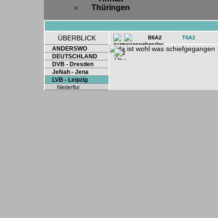
Thüringen
ÜBERBLICK
B6A2
T6A2
ANDERSWO
DEUTSCHLAND
DVB - Dresden
JeNah - Jena
LVB - Leipzig
Niederflur
Sonderwagen
Tatra B4DM-NB4
Tatra T4D-B4D
Tatra T4DM
Tatra T6A2-B6A2
TMB - Barcelona