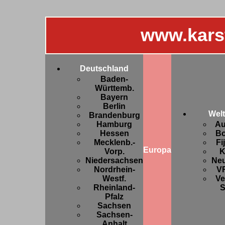
www.kars
Deutschland
Baden-
Württemb.
Bayern
Berlin
Welt
Brandenburg
Hamburg
Au
Hessen
Bo
Mecklenb.-
Fi
Europa
Vorp.
K
Niedersachsen
Ne
Nordrhein-
V
Westf.
Ve
Rheinland-
S
Pfalz
Sachsen
Sachsen-
Anhalt