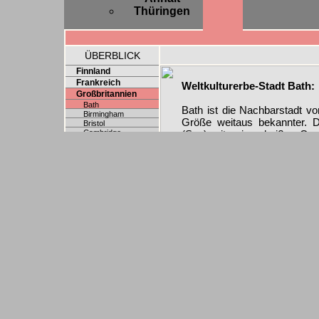
Thüringen
ÜBERBLICK
Finnland
Frankreich
Weltkulturerbe-Stadt Bath:
Großbritannien
Bath
Bath ist die Nachbarstadt vo
Birmingham
Größe weitaus bekannter. 
Bristol
Cambridge
(Spa) mit seinen heißen Que
Exeter
das größte seiner Art war. 
Leeds
einen recht anspruchsvollen P
London
Norwich
Oxford
Weniger bekannt ist, dass 
Reading
des Flusses Avon gelegene Sta
Wales
für die erhaltene Innenstadt
Österreich
Sandstein und verleih
Polen
Schweden
Alleinstellungsmerkmal, o
Schweiz
verbaut wird. Die Tallage e
Slowakei
zusätztlich ein paar wun
Spanien
Bergen. Absolut empfehlensw
Tschechien
Hier alle Bilder auch als zip-